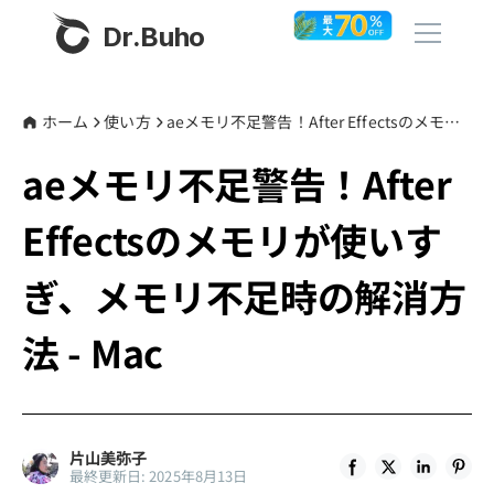
Dr.Buho
ホーム
ホーム
使い方
aeメモリ不足警告！After Effectsのメモリが使いすぎ、メモリ不足時の解消方法 - Mac
aeメモリ不足警告！After
製品
Effectsのメモリが使いす
BuhoCleaner
ストア
BuhoUnlocker
ぎ、メモリ不足時の解消方
BuhoRepair
ブログ
法 - Mac
BuhoNTFS
BuhoBarX
その他
BuhoLaunchpad
Dr.Buhoについて
片山美弥子
最終更新日: 2025年8月13日
サポート