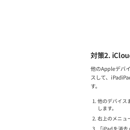
対策2. iCl
他のAppleデバ
スして、iPadi
す。
他のデバイスまた
します。
右上のメニュ
「iPadを消