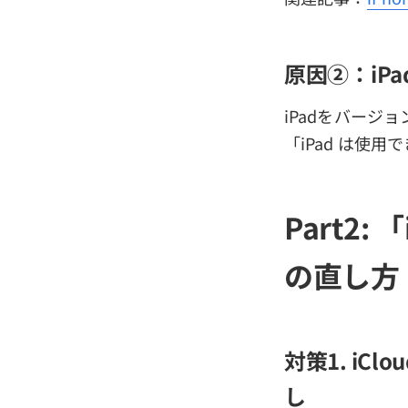
原因②：iP
iPadをバー
「iPad は使
Part2:
の直し方
対策1. iC
し