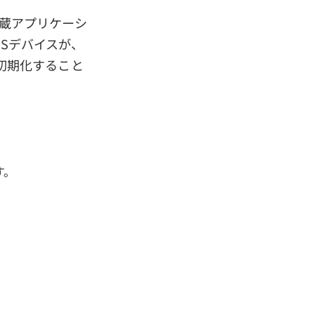
の内蔵アプリケーシ
OSデバイスが、
制初期化すること
す。