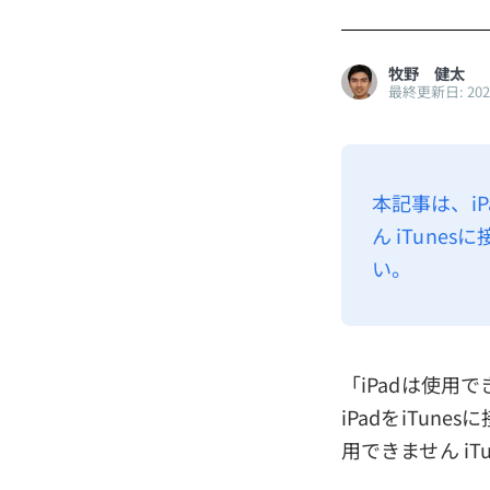
牧野 健太
最終更新日: 20
本記事は、i
ん iTun
い。
「iPadは使用
iPadをiTu
用できません i