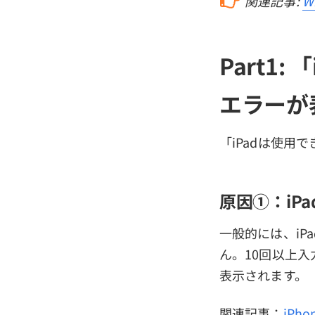
関連記事:
W
Part1:
エラーが
「iPadは使用
原因①：iP
一般的には、i
ん。10回以上入
表示されます。
関連記事：​​
iP