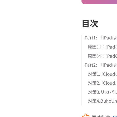
目次
Part1: 「i
原因①：iPa
原因②：iPa
Part2: 「iP
対策1. iCl
対策2. iClo
対策3.リカバ
対策4.Buho