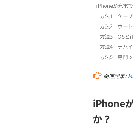
iPhoneが充
方法1：ケーブ
方法2：ポー
方法3：OSと
方法4：デバ
方法5：専門ツ
関連記事:
M
iPho
か？