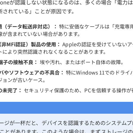
honeが認識しない状態になるのは、多くの場合「電力
断されている」ことが原因です。
題（データ転送非対応）：
特に安価なケーブルは「充電専
線が含まれていない場合があります。
式（非MFi認証）製品の使用：
Appleの認証を受けていないア
トにより突然認識されなくなることがあります。
や端子の接触不良：
埃や汚れ、またはポート自体の故障。
イバやソフトウェアの不具合：
特にWindows 11でのドラ
バージョンが古いケース。
の未完了：
セキュリティ保護のため、PCを信頼する操作が
レージが一杯だと、デバイスを認識するためのシステムプ
ことがあります。このような場合は、まずストレージ