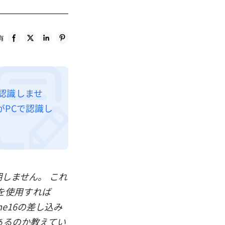
有
sは認識しませ
がPCで認識し
期しません。 これ
を使用すれば
ne16の差し込み
あるのか教えてい