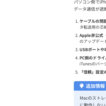
パソコン側でiP
データ通信が遮
ケーブルの問
タ転送用の芯
Apple非公
のアップデー
USBポート
PC側のドラ
iTunesの
「信頼」設定
追加情報
Macのスト
に動作しない