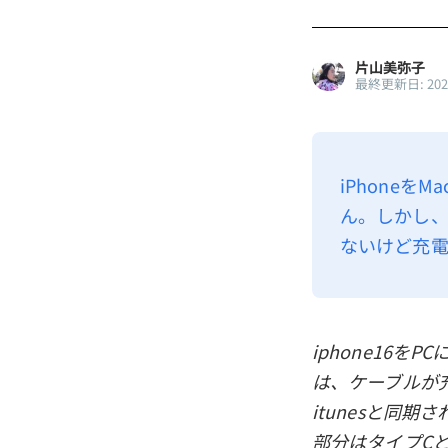
片山美弥子
最終更新日: 20
iPhoneをM
ん。しかし、
ないけど充
iphone16を
は、ケーブルが
itunesと同
部分はタイプC