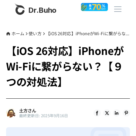
Dr.Buho
ホーム
ホーム
使い方
【iOS 26対応】iPhoneがWi-Fiに繋がらない？【９つの対処法】
【iOS 26対応】iPhoneが
製品
Wi-Fiに繋がらない？【９
BuhoCleaner
ストア
BuhoUnlocker
つの対処法】
BuhoRepair
ブログ
BuhoNTFS
BuhoBarX
その他
土方さん
最終更新日: 2025年9月16日
BuhoLaunchpad
Dr.Buhoについて
サポート