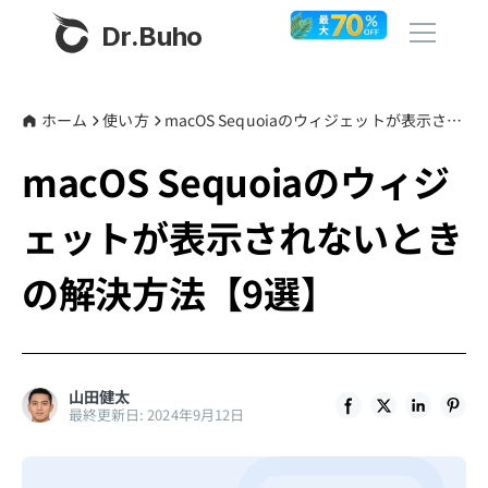
Dr.Buho
ホーム
ホーム
使い方
macOS Sequoiaのウィジェットが表示されないときの解決方法【9選】
macOS Sequoiaのウィジ
製品
ェットが表示されないとき
BuhoCleaner
ストア
BuhoUnlocker
の解決方法【9選】
BuhoRepair
ブログ
BuhoNTFS
BuhoBarX
その他
山田健太
最終更新日: 2024年9月12日
BuhoLaunchpad
Dr.Buhoについて
サポート