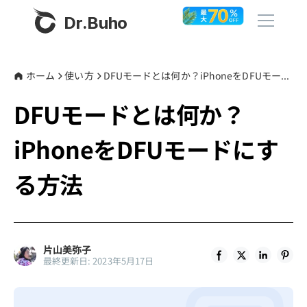
Dr.Buho
ホーム
ホーム
使い方
DFUモードとは何か？iPhoneをDFUモードにする方法
DFUモードとは何か？
製品
iPhoneをDFUモードにす
BuhoCleaner
ストア
BuhoUnlocker
る方法
BuhoRepair
ブログ
BuhoNTFS
BuhoBarX
その他
片山美弥子
最終更新日: 2023年5月17日
BuhoLaunchpad
Dr.Buhoについて
サポート