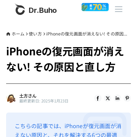
Dr.Buho
ホーム
ホーム
使い方
iPhoneの復元画面が消えない! その原因と直し方
iPhoneの復元画面が消え
製品
ない! その原因と直し方
BuhoCleaner
ストア
BuhoUnlocker
BuhoRepair
ブログ
土方さん
BuhoNTFS
最終更新日: 2025年1月23日
BuhoBarX
その他
BuhoLaunchpad
Dr.Buhoについて
こちらの記事では、iPhoneが復元画面が消
えない原因と、それを解決する6つの最適
サポート