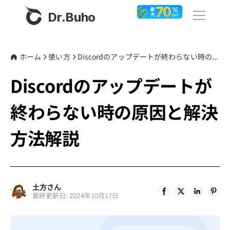
Dr.Buho
ホーム
ホーム
使い方
Discordのアップデートが終わらない時の原因と解決方法解説
Discordのアップデートが
製品
終わらない時の原因と解決
BuhoCleaner
ストア
BuhoUnlocker
方法解説
BuhoRepair
ブログ
BuhoNTFS
BuhoBarX
その他
土方さん
最終更新日: 2024年10月17日
BuhoLaunchpad
Dr.Buhoについて
サポート