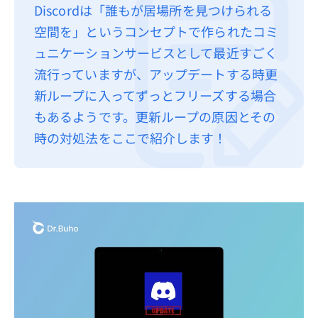
Discordは「誰もが居場所を見つけられる
プライバシーポリシー
空間を」というコンセプトで作られたコミ
利用規約
ュニケーションサービスとして最近すごく
流行っていますが、アップデートする時更
返金について
新ループに入ってずっとフリーズする場合
もあるようです。更新ループの原因とその
時の対処法をここで紹介します！