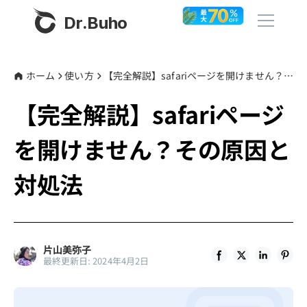
Dr.Buho
ホーム
ホーム
使い方
【完全解説】safariページを開けません？その原因と対処法
【完全解説】safariページ
製品
を開けません？その原因と
BuhoCleaner
ストア
BuhoUnlocker
対処法
BuhoRepair
ブログ
BuhoNTFS
BuhoBarX
その他
片山美弥子
最終更新日: 2024年4月2日
BuhoLaunchpad
Dr.Buhoについて
サポート