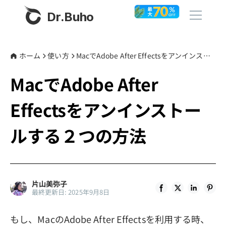
Dr.Buho
ホーム
ホーム
使い方
MacでAdobe After Effectsをアンインストールする２つの方法
MacでAdobe After
製品
Effectsをアンインストー
BuhoCleaner
ストア
BuhoUnlocker
ルする２つの方法
BuhoRepair
ブログ
BuhoNTFS
BuhoBarX
その他
片山美弥子
最終更新日: 2025年9月8日
BuhoLaunchpad
Dr.Buhoについて
もし、MacのAdobe After Effectsを利用する時、
サポート