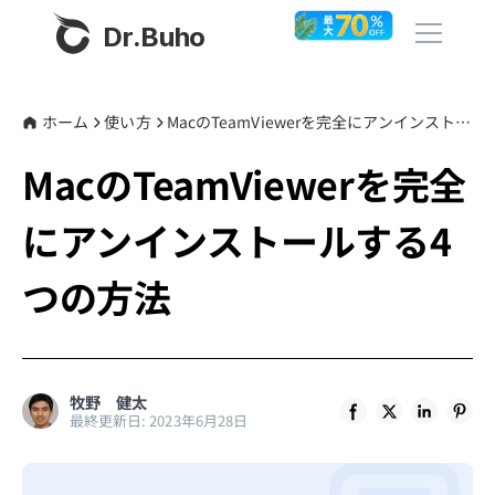
Dr.Buho
ホーム
ホーム
使い方
MacのTeamViewerを完全にアンインストールする4つの方法
MacのTeamViewerを完全
製品
にアンインストールする4
BuhoCleaner
ストア
BuhoUnlocker
つの方法
BuhoRepair
ブログ
BuhoNTFS
BuhoBarX
その他
牧野 健太
最終更新日: 2023年6月28日
BuhoLaunchpad
Dr.Buhoについて
サポート