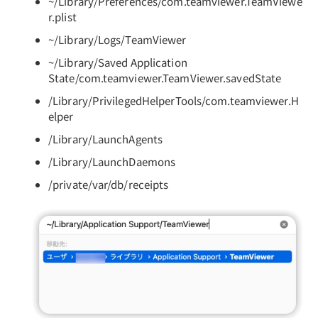
~/Library/Preferences/com.teamviewer.TeamViewe
r.plist
~/Library/Logs/TeamViewer
~/Library/Saved Application
State/com.teamviewer.TeamViewer.savedState
/Library/PrivilegedHelperTools/com.teamviewer.H
elper
/Library/LaunchAgents
/Library/LaunchDaemons
/private/var/db/receipts