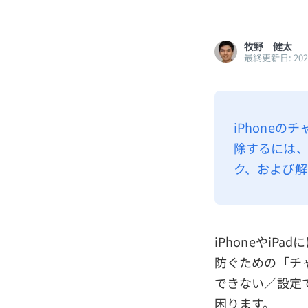
牧野 健太
最終更新日: 20
iPhoneの
除するには、
ク、および解
iPhoneやi
防ぐための「チ
できない／設定
困ります。