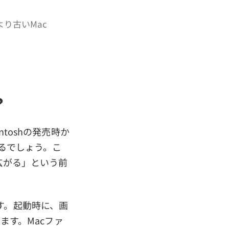
より古いMac
？
ntoshの発売時か
えるでしょう。こ
広がる」という前
す。起動時に、画
ります。Macファ