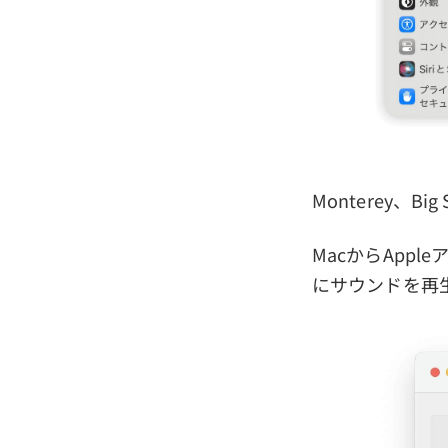
Monterey、B
MacからApp
にサウンドを再生