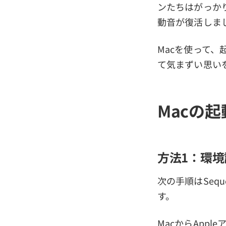
ンたちはがっかりし
動音が復活しま
Macを使って
て気まずい思い
Macの
方法1：環境
次の手順はSequ
す。
MacからApp