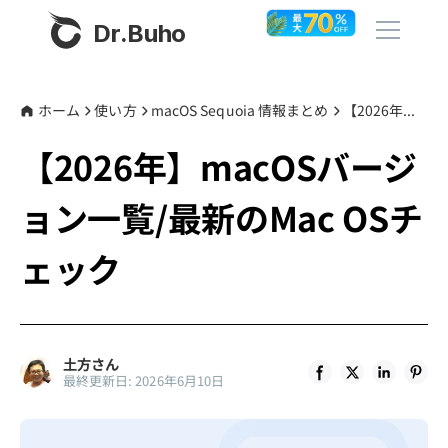
Dr.Buho
ホーム
ホーム
使い方
macOS Sequoia 情報まとめ
【2026年】macOSバージョン一覧/最新のMac OSチェック
【2026年】macOSバージ
製品
ョン一覧/最新のMac OSチ
BuhoCleaner
ストア
BuhoUnlocker
ェック
BuhoRepair
ブログ
BuhoNTFS
BuhoBarX
その他
土方さん
最終更新日: 2026年6月10日
BuhoLaunchpad
Dr.Buhoについて
サポート