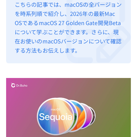
こちらの記事では、macOSの全バージョン
プライバシーポリシー
を時系列順で紹介し、2026年の最新Mac
利用規約
OSであるmacOS 27 Golden Gate開発Beta
について学ぶことができます。さらに、現
返金について
在お使いのmacOSバージョンについて確認
する方法もお伝えします。