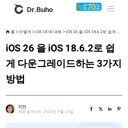
Dr.Buho
홈
홈
어떻게
iOS 18 에 대해
iOS 26 을 iOS 18.6.2로 쉽게 다운그레이드하는 3가지 방법
iOS 26 을 iOS 18.6.2로 쉽
제품
BuhoCleaner
게 다운그레이드하는 3가지
스토어
BuhoUnlocker
방법
BuhoRepair
블로그
BuhoNTFS
BuhoBarX
회사
지안
BuhoLaunchpad
최종 업데이트: 2025년 9월 23일
소개
지원