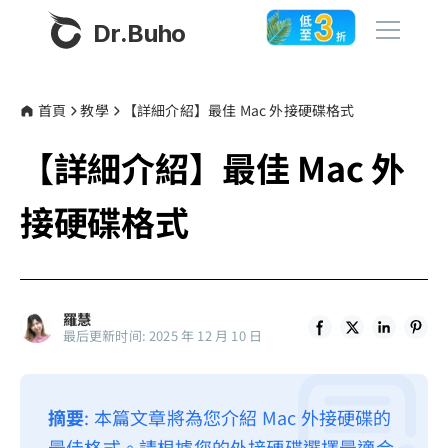
Dr.Buho
首頁
首頁
教學
【詳細介紹】最佳 Mac 外接硬碟格式
【詳細介紹】最佳 Mac 外
產品
BuhoCleaner
接硬碟格式
商店
BuhoUnlocker
BuhoRepair
部落格
BuhoNTFS
羅慧
最后更新时间: 2025 年 12 月 10 日
BuhoBarX
更多
BuhoLaunchpad
關於我們
摘要
: 本篇文章將為您介紹 Mac 外接硬碟的
聯絡我們
最佳格式。請根據您的外接硬碟選擇最適合