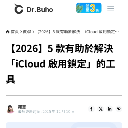
Dr.Buho
首頁
首頁
教學
【2026】5 款有助於解決 「iCloud 啟用鎖定」的工具
【2026】5 款有助於解決
產品
BuhoCleaner
「iCloud 啟用鎖定」的工
商店
BuhoUnlocker
具
BuhoRepair
部落格
BuhoNTFS
BuhoBarX
更多
羅慧
BuhoLaunchpad
最后更新时间: 2025 年 12 月 10 日
關於我們
聯絡我們