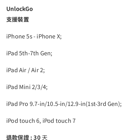
UnlockGo
支援裝置
iPhone 5s - iPhone X;
iPad 5th-7th Gen;
iPad Air / Air 2;
iPad Mini 2/3/4;
iPad Pro 9.7-in/10.5-in/12.9-in(1st-3rd Gen);
iPod touch 6, iPod touch 7
退款保證 :
30
天