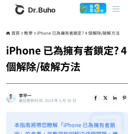
Dr.Buho
首頁
首頁
教學
iPhone 已為擁有者鎖定? 4 個解除/破解方法
iPhone 已為擁有者鎖定? 4
產品
BuhoCleaner
個解除/破解方法
商店
BuhoUnlocker
BuhoRepair
部落格
BuhoNTFS
李平一
最后更新时间: 2024 年 5 月 30 日
BuhoBarX
更多
BuhoLaunchpad
關於我們
本指南將帶您瞭解「iPhone 已為擁有者鎖
聯絡我們
定」的含義，並教您如何解決這個問題。繼