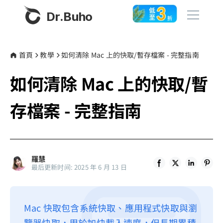
Dr.Buho
首頁
首頁
教學
如何清除 Mac 上的快取/暫存檔案 - 完整指南
如何清除 Mac 上的快取/暫
產品
BuhoCleaner
存檔案 - 完整指南
商店
BuhoUnlocker
BuhoRepair
部落格
BuhoNTFS
羅慧
最后更新时间: 2025 年 6 月 13 日
BuhoBarX
更多
BuhoLaunchpad
關於我們
Mac 快取包含系統快取、應用程式快取與瀏
聯絡我們
覽器快取，用於加快載入速度，但長期累積