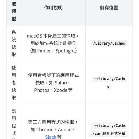
取
作用說明
儲存位置
類
型
系
macOS 本身產生的快取，
統
用於加快系統功能操作
/Library/Caches
快
（如 Finder、Spotlight）
取
使
用
使用者帳號下的應用程式
~/Library/Cache
者
快取，如 Safari、
s
快
Photos、Xcode 等
取
應
用
第三方應用程式的快取，
程
~/Library/Cache
如 Chrome、Adobe、
式
s/com.應用程式名稱
Slack
等