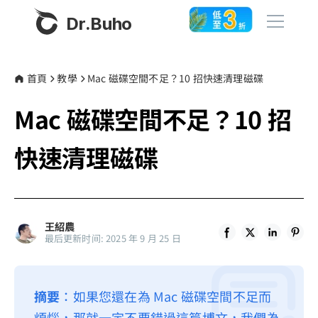
Dr.Buho
首頁
首頁
教學
Mac 磁碟空間不足？10 招快速清理磁碟
Mac 磁碟空間不足？10 招
產品
BuhoCleaner
快速清理磁碟
商店
BuhoUnlocker
BuhoRepair
部落格
BuhoNTFS
王紹農
最后更新时间: 2025 年 9 月 25 日
BuhoBarX
更多
BuhoLaunchpad
關於我們
摘要
：如果您還在為 Mac 磁碟空間不足而
聯絡我們
煩惱，那就一定不要錯過這篇博文，我們為