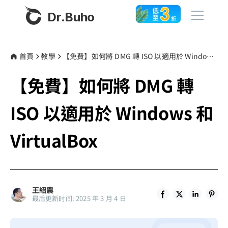
Dr.Buho
首頁
首頁
教學
【免費】如何將 DMG 轉 ISO 以適用於 Windows 和 VirtualBox
【免費】如何將 DMG 轉
產品
BuhoCleaner
ISO 以適用於 Windows 和
商店
BuhoUnlocker
VirtualBox
BuhoRepair
部落格
BuhoNTFS
BuhoBarX
更多
王紹農
BuhoLaunchpad
最后更新时间: 2025 年 3 月 4 日
關於我們
聯絡我們