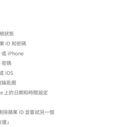
系統狀態
果 ID 和密碼
 或 iPhone
ID 密碼
或 iOS
修復鑰匙圈
Phone 上的日期和時間設定
N
e 上刪除蘋果 ID 並嘗試另一個
果支援」