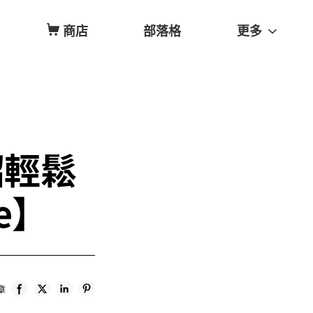
商店
部落格
更多
 招輕鬆
e】
章