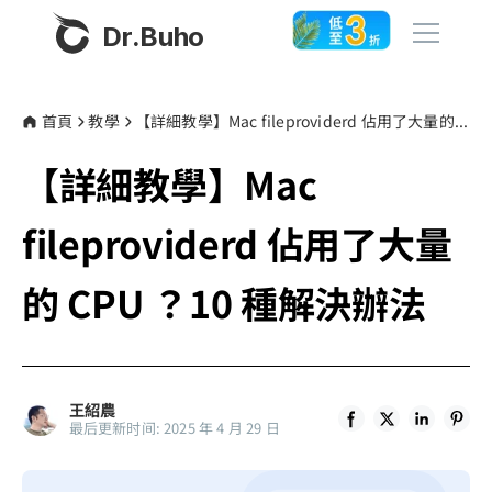
Dr.Buho
首頁
首頁
教學
【詳細教學】Mac fileproviderd 佔用了大量的 CPU ？10 種解決辦法
【詳細教學】Mac
產品
BuhoCleaner
fileproviderd 佔用了大量
商店
BuhoUnlocker
的 CPU ？10 種解決辦法
BuhoRepair
部落格
BuhoNTFS
BuhoBarX
更多
王紹農
BuhoLaunchpad
最后更新时间: 2025 年 4 月 29 日
關於我們
聯絡我們