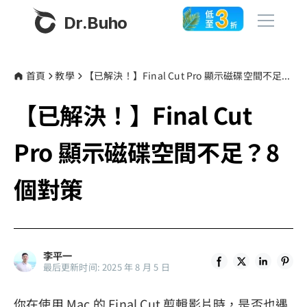
Dr.Buho
首頁
首頁
教學
【已解決！】Final Cut Pro 顯示磁碟空間不足？8個對策
【已解決！】Final Cut
產品
BuhoCleaner
Pro 顯示磁碟空間不足？8
商店
BuhoUnlocker
個對策
BuhoRepair
部落格
BuhoNTFS
BuhoBarX
更多
李平一
BuhoLaunchpad
最后更新时间: 2025 年 8 月 5 日
關於我們
你在使用 Mac 的 Final Cut 剪輯影片時，是否也遇
聯絡我們