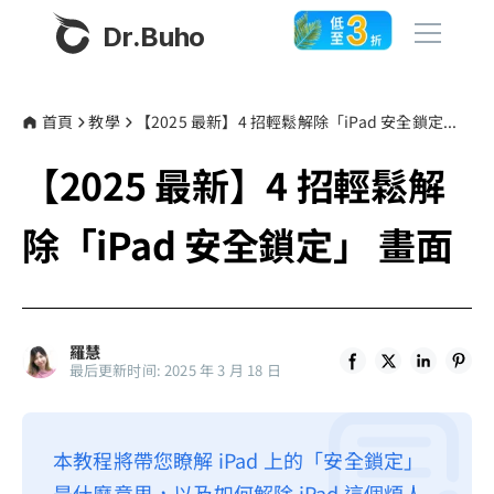
Dr.Buho
首頁
首頁
教學
【2025 最新】4 招輕鬆解除「iPad 安全鎖定」 畫面
【2025 最新】4 招輕鬆解
產品
BuhoCleaner
除「iPad 安全鎖定」 畫面
商店
BuhoUnlocker
BuhoRepair
部落格
BuhoNTFS
羅慧
最后更新时间: 2025 年 3 月 18 日
BuhoBarX
更多
BuhoLaunchpad
關於我們
本教程將帶您瞭解 iPad 上的「安全鎖定」
聯絡我們
是什麼意思，以及如何解除 iPad 這個煩人