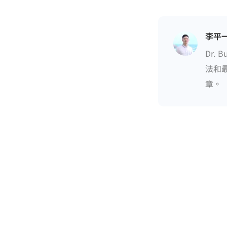
李平
Dr.
法和最
章。