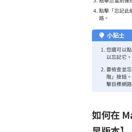
點擊您當前連
點擊「忘記此網
路。
小贴士
您還可以點
以忘記它。
要檢查並忘
階」按鈕。
擊目標網路
如何在 Ma
早版本】