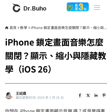
Dr.Buho
首頁
首頁
教學
iPhone 鎖定畫面音樂怎麼關閉？顯示、縮小與隱藏教學（iOS 26）
iPhone 鎖定畫面音樂怎麼
產品
BuhoCleaner
關閉？顯示、縮小與隱藏教
商店
BuhoUnlocker
學（iOS 26）
BuhoRepair
部落格
BuhoNTFS
BuhoBarX
更多
王紹農
BuhoLaunchpad
最后更新时间: 2026 年 1 月 16 日
關於我們
你想在 iPhone 鎖定畫面顯示音樂 嗎？或是覺得畫
聯絡我們