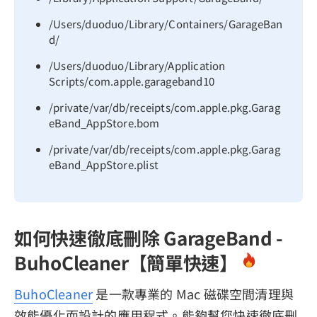
/Users/duoduo/Library/Containers/GarageBan
d/
/Users/duoduo/Library/Application
Scripts/com.apple.garageband10
/private/var/db/receipts/com.apple.pkg.Garag
eBand_AppStore.bom
/private/var/db/receipts/com.apple.pkg.Garag
eBand_AppStore.plist
如何快速徹底刪除 GarageBand -
BuhoCleaner【簡單快速】
BuhoCleaner
是一款專業的 Mac 磁碟空間清理與
效能優化而設計的應用程式。能夠幫您快速徹底刪