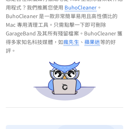
用程式？我們推薦您使用
BuhoCleaner
。
隱私權政策
BuhoCleaner 是一款非常簡單易用且高性價比的
服務條款
Mac 專用清理工具。只需點擊一下即可刪除
退款政策
GarageBand 及其所有殘留檔案。BuhoCleaner 獲
得多家知名科技媒體，如
瘋先生
、
蘋果迷
等的好
評。