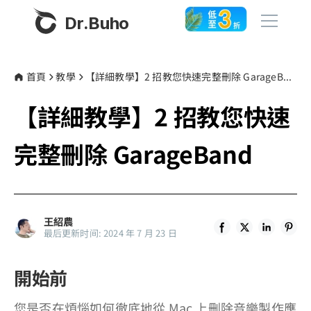
Dr.Buho
首頁
首頁
教學
【詳細教學】2 招教您快速完整刪除 GarageBand
【詳細教學】2 招教您快速
產品
BuhoCleaner
完整刪除 GarageBand
商店
BuhoUnlocker
BuhoRepair
部落格
BuhoNTFS
王紹農
最后更新时间: 2024 年 7 月 23 日
BuhoBarX
更多
BuhoLaunchpad
開始前
關於我們
您是否在煩惱如何徹底地從 Mac 上刪除音樂製作應
聯絡我們