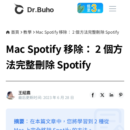
Dr.Buho
首頁
首頁
教學
Mac Spotify 移除： 2 個方法完整刪除 Spotify
Mac Spotify 移除： 2 個方
產品
BuhoCleaner
法完整刪除 Spotify
商店
BuhoUnlocker
BuhoRepair
部落格
BuhoNTFS
王紹農
最后更新时间: 2023 年 6 月 28 日
BuhoBarX
更多
BuhoLaunchpad
關於我們
摘要
：在本篇文章中，您將學習到 2 種從
聯絡我們
Mac 上完全移除 Spotify 的方法。