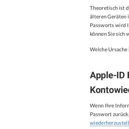
Theoretisch ist 
älteren Geräten 
Passworts wird I
können Sie sich 
Welche Ursache is
Apple-ID 
Kontowied
Wenn Ihre Inform
Passwort zurückz
wiederherzustel