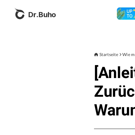
Dr.Buho
Startseite
Wie m
[Anle
Zurüc
Warum