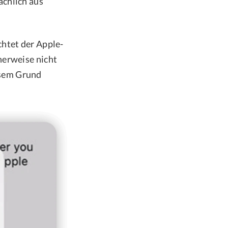
ächlich aus
chtet der Apple-
herweise nicht
esem Grund