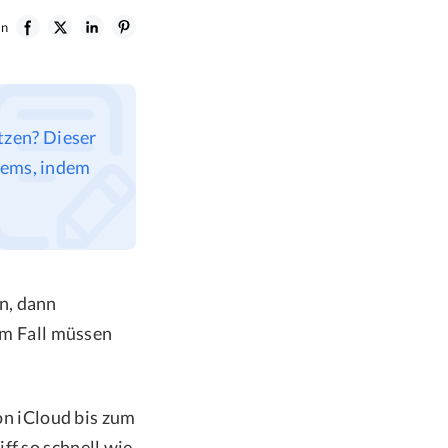
en
tzen? Dieser
blems, indem
n, dann
sem Fall müssen
von iCloud bis zum
ff so schnell wie