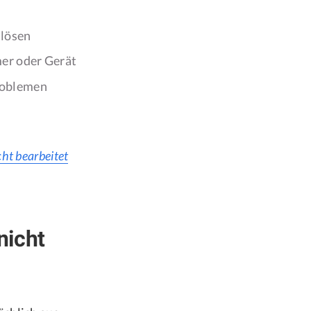
 lösen
er oder Gerät
roblemen
cht bearbeitet
nicht