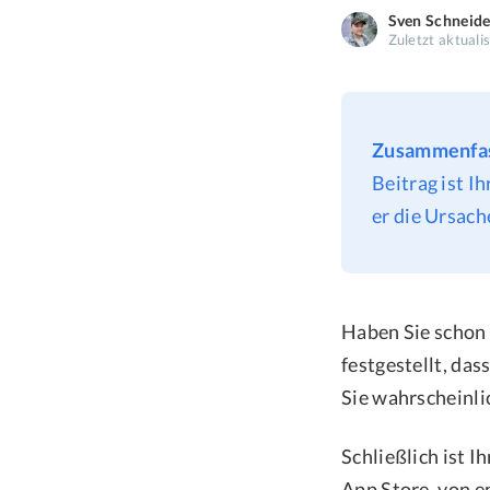
Sven Schneide
Zuletzt aktuali
Zusammenfa
Beitrag ist I
er die Ursach
Haben Sie schon 
festgestellt, das
Sie wahrscheinli
Schließlich ist I
App Store, von e