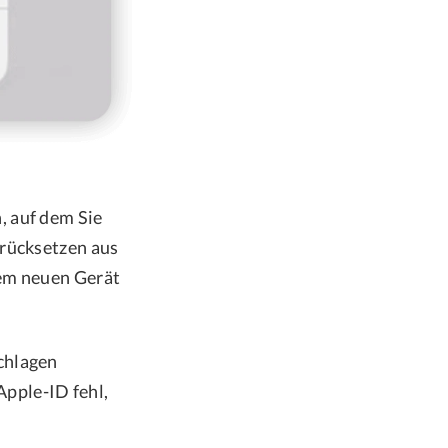
, auf dem Sie
urücksetzen aus
dem neuen Gerät
schlagen
pple-ID fehl,