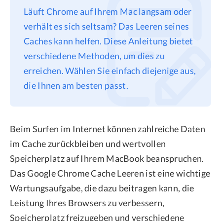
Läuft Chrome auf Ihrem Mac langsam oder
Datenschutz
verhält es sich seltsam? Das Leeren seines
Rechtliches
Caches kann helfen. Diese Anleitung bietet
Refund Policy
verschiedene Methoden, um dies zu
erreichen. Wählen Sie einfach diejenige aus,
die Ihnen am besten passt.
Beim Surfen im Internet können zahlreiche Daten
im Cache zurückbleiben und wertvollen
Speicherplatz auf Ihrem MacBook beanspruchen.
Das Google Chrome Cache Leeren ist eine wichtige
Wartungsaufgabe, die dazu beitragen kann, die
Leistung Ihres Browsers zu verbessern,
Speicherplatz freizugeben und verschiedene