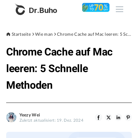
Dr.Buho
Startseite
Startseite
Wie man
Chrome Cache auf Mac leeren: 5 Schnelle Methoden
Chrome Cache auf Mac
Produkte
BuhoCleaner
leeren: 5 Schnelle
Store
BuhoUnlocker
Methoden
BuhoRepair
Blog
BuhoNTFS
BuhoBarX
Unternehmen
Yeezy Wei
BuhoLaunchpad
Zuletzt aktualisiert: 19. Dez. 2024
Über uns
Unterstützung