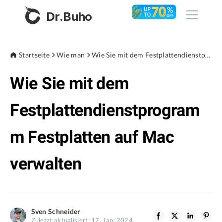
Dr.Buho
Startseite
Startseite
Wie man
Wie Sie mit dem Festplattendienstprogramm Festplatten auf Mac verwalten
Wie Sie mit dem
Produkte
BuhoCleaner
Festplattendienstprogram
Store
BuhoUnlocker
m Festplatten auf Mac
BuhoRepair
Blog
BuhoNTFS
verwalten
BuhoBarX
Unternehmen
BuhoLaunchpad
Über uns
Sven Schneider
Unterstützung
Zuletzt aktualisiert: 17. Jan. 2024