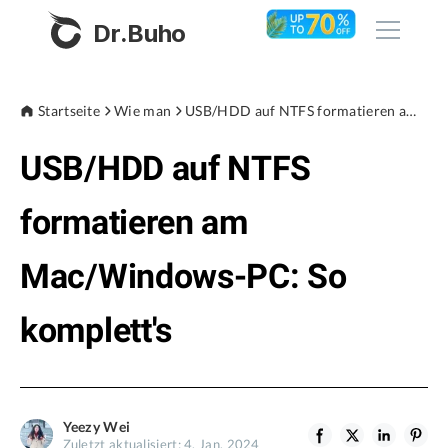
Dr.Buho
Startseite
Startseite
Wie man
USB/HDD auf NTFS formatieren am Mac/Windows-PC: So komplett's
USB/HDD auf NTFS
Produkte
BuhoCleaner
formatieren am
Store
BuhoUnlocker
Mac/Windows-PC: So
BuhoRepair
Blog
BuhoNTFS
komplett's
BuhoBarX
Unternehmen
BuhoLaunchpad
Über uns
Yeezy Wei
Unterstützung
Zuletzt aktualisiert: 4. Jan. 2024