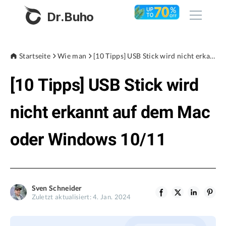
Dr.Buho
Startseite
Startseite
Wie man
[10 Tipps] USB Stick wird nicht erkannt auf dem Mac oder Windows 10/11
[10 Tipps] USB Stick wird
Produkte
BuhoCleaner
nicht erkannt auf dem Mac
Store
BuhoUnlocker
oder Windows 10/11
BuhoRepair
Blog
BuhoNTFS
BuhoBarX
Unternehmen
Sven Schneider
BuhoLaunchpad
Zuletzt aktualisiert: 4. Jan. 2024
Über uns
Unterstützung