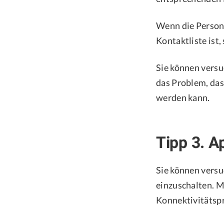
Wenn die Person,
Kontaktliste ist,
Sie können versu
das Problem, da
werden kann.
Tipp 3. A
Sie können versu
einzuschalten. M
Konnektivitätsp