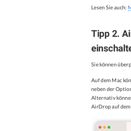
Lesen Sie auch:
M
Tipp 2. A
einschalt
Sie können überp
Auf dem Mac könn
neben der Option
Alternativ könne
AirDrop auf dem 