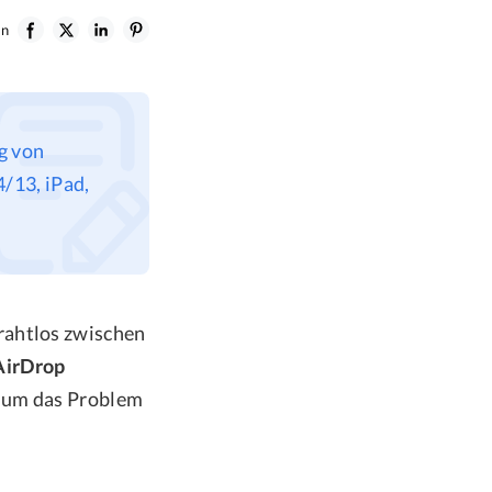
en
g von
/13, iPad,
rahtlos zwischen
AirDrop
, um das Problem