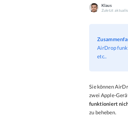
Klaus
Zuletzt aktuali
Zusammenfa
AirDrop funk
etc..
Sie können AirDr
zwei Apple-Gerä
funktioniert nic
zu beheben.