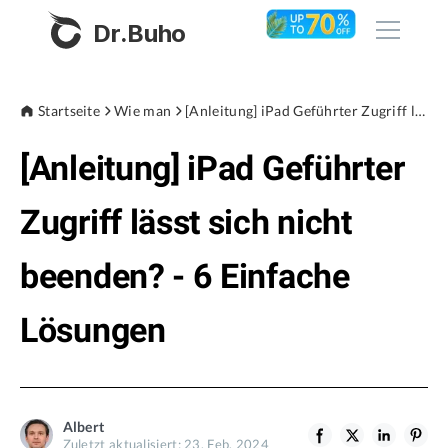
Dr.Buho
Startseite
Startseite
Wie man
[Anleitung] iPad Geführter Zugriff lässt sich nicht beenden? - 6 Einfache Lösungen
[Anleitung] iPad Geführter
Produkte
BuhoCleaner
Zugriff lässt sich nicht
Store
BuhoUnlocker
beenden? - 6 Einfache
BuhoRepair
Blog
BuhoNTFS
Lösungen
BuhoBarX
Unternehmen
BuhoLaunchpad
Über uns
Albert
Unterstützung
Zuletzt aktualisiert: 23. Feb. 2024