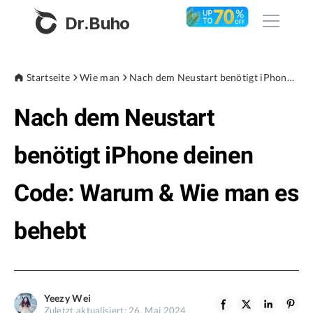
Dr.Buho
Startseite
Startseite
Wie man
Nach dem Neustart benötigt iPhone deinen Code: Warum & Wie man es behebt
Nach dem Neustart
Produkte
BuhoCleaner
benötigt iPhone deinen
Store
BuhoUnlocker
Code: Warum & Wie man es
BuhoRepair
Blog
BuhoNTFS
behebt
BuhoBarX
Unternehmen
BuhoLaunchpad
Über uns
Yeezy Wei
Unterstützung
Zuletzt aktualisiert: 26. Mai 2024