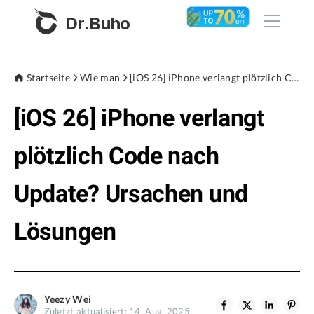
Dr.Buho
Startseite
Startseite
Wie man
[iOS 26] iPhone verlangt plötzlich Code nach Update? Ursachen und Lösungen
[iOS 26] iPhone verlangt
Produkte
BuhoCleaner
plötzlich Code nach
Store
BuhoUnlocker
Update? Ursachen und
BuhoRepair
Blog
BuhoNTFS
Lösungen
BuhoBarX
Unternehmen
BuhoLaunchpad
Über uns
Yeezy Wei
Unterstützung
Zuletzt aktualisiert: 14. Aug. 2025