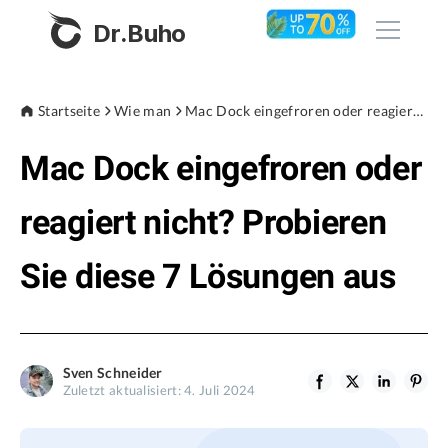
Dr.Buho
Startseite
Startseite
Wie man
Mac Dock eingefroren oder reagiert nicht? Probieren Sie diese 7 Lösungen aus
Mac Dock eingefroren oder
Produkte
BuhoCleaner
reagiert nicht? Probieren
Store
BuhoUnlocker
Sie diese 7 Lösungen aus
BuhoRepair
Blog
BuhoNTFS
BuhoBarX
Unternehmen
Sven Schneider
BuhoLaunchpad
Zuletzt aktualisiert: 4. Juli 2024
Über uns
Unterstützung