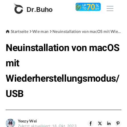
Dr.Buho
Startseite
Startseite
Wie man
Neuinstallation von macOS mit Wiederherstellungsmodus/USB
Neuinstallation von macOS
Produkte
BuhoCleaner
mit
Store
BuhoUnlocker
Wiederherstellungsmodus/
BuhoRepair
Blog
BuhoNTFS
USB
BuhoBarX
Unternehmen
BuhoLaunchpad
Über uns
Yeezy Wei
Unterstützung
Zuletzt aktualisiert: 18. Okt. 2023