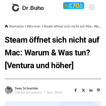
Dr.Buho
Startseite
Startseite
Wie man
Steam öffnet sich nicht auf Mac: Warum & Was tun? [Ventura und höher]
Steam öffnet sich nicht auf
Produkte
BuhoCleaner
Mac: Warum & Was tun?
Store
BuhoUnlocker
[Ventura und höher]
BuhoRepair
Blog
BuhoNTFS
BuhoBarX
Unternehmen
Sven Schneider
BuhoLaunchpad
Zuletzt aktualisiert: 7. Nov. 2024
Über uns
Unterstützung