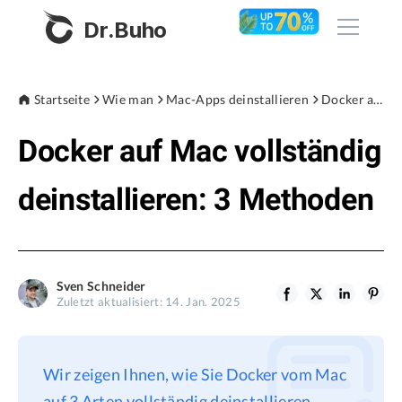
Dr.Buho
Startseite
Startseite
Wie man
Mac-Apps deinstallieren
Docker auf Mac vollständig deinstallieren: 3 Methoden
Docker auf Mac vollständig
Produkte
BuhoCleaner
deinstallieren: 3 Methoden
Store
BuhoUnlocker
BuhoRepair
Blog
BuhoNTFS
Sven Schneider
Zuletzt aktualisiert: 14. Jan. 2025
BuhoBarX
Unternehmen
BuhoLaunchpad
Über uns
Wir zeigen Ihnen, wie Sie Docker vom Mac
Unterstützung
auf 3 Arten vollständig deinstallieren