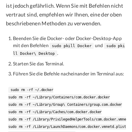
ist jedoch gefährlich. Wenn Sie mit Befehlen nicht
vertraut sind, empfehlen wir Ihnen, eine der oben
beschriebenen Methoden zu verwenden.
Beenden Sie die Docker- oder Docker-Desktop-App
mit den Befehlen
und
sudo pkill Docker
sudo pki
.
ll Docker\ Desktop
Starten Sie das Terminal.
Führen Sie die Befehle nacheinander im Terminal aus:
sudo rm -rf ~/.docker

sudo rm -rf ~/Library/Containers/com.docker.docker

sudo rm -rf ~/Library/Group\ Containers/group.com.docker

sudo rm -rf ~/Library/Caches/com.docker.docker

sudo rm -rf /Library/PrivilegedHelperTools/com.docker.vmnetd

sudo rm -rf /Library/LaunchDaemons/com.docker.vmnetd.plist
