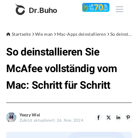
Dr.Buho
Startseite
Startseite
Wie man
Mac-Apps deinstallieren
So deinstallieren Sie McAfee vollständig vom Mac: Schritt für Schritt
So deinstallieren Sie
Produkte
BuhoCleaner
McAfee vollständig vom
Store
BuhoUnlocker
Mac: Schritt für Schritt
BuhoRepair
Blog
BuhoNTFS
BuhoBarX
Unternehmen
Yeezy Wei
BuhoLaunchpad
Zuletzt aktualisiert: 26. Nov. 2024
Über uns
Unterstützung