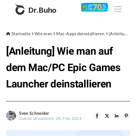
Dr.Buho
Startseite
Startseite
Wie man
Mac-Apps deinstallieren
[Anleitung] Wie man auf dem Mac/PC Epic Games Launcher deinstallieren
[Anleitung] Wie man auf
Produkte
BuhoCleaner
dem Mac/PC Epic Games
Store
BuhoUnlocker
Launcher deinstallieren
BuhoRepair
Blog
BuhoNTFS
BuhoBarX
Unternehmen
Sven Schneider
BuhoLaunchpad
Zuletzt aktualisiert: 28. Feb. 2024
Über uns
Unterstützung