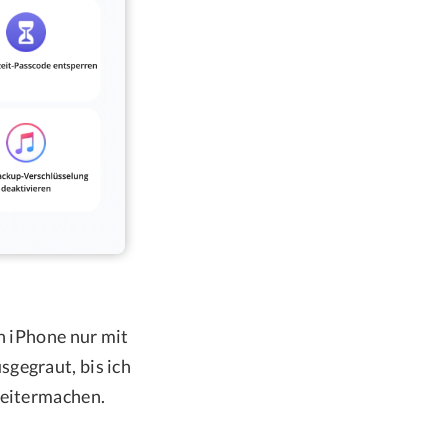
in iPhone nur mit
gegraut, bis ich
weitermachen.