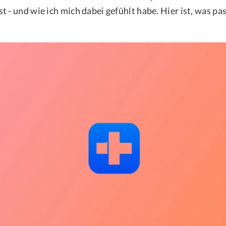
 - und wie ich mich dabei gefühlt habe. Hier ist, was pass