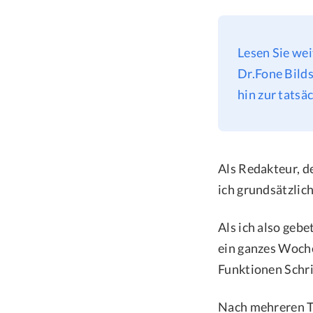
Lesen Sie wei
Dr.Fone Bilds
hin zur tatsä
Als Redakteur, d
ich grundsätzlich
Als ich also geb
ein ganzes Woche
Funktionen Schrit
Nach mehreren Te