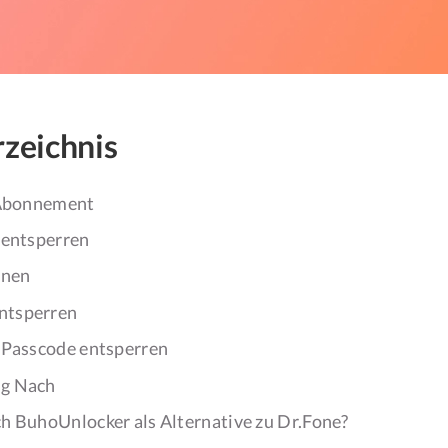
rzeichnis
 Abonnement
 entsperren
rnen
ntsperren
-Passcode entsperren
g Nach
h BuhoUnlocker als Alternative zu Dr.Fone?