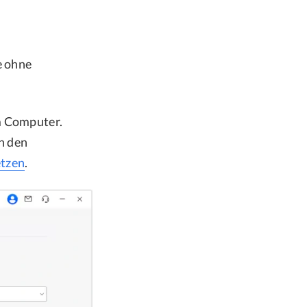
e ohne
m Computer.
h den
etzen
.