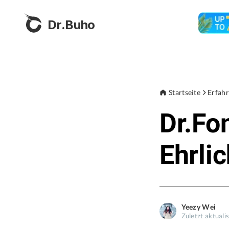
Dr.Buho
Startseite
Erfah
Dr.Fo
Ehrli
Yeezy Wei
Zuletzt aktualis