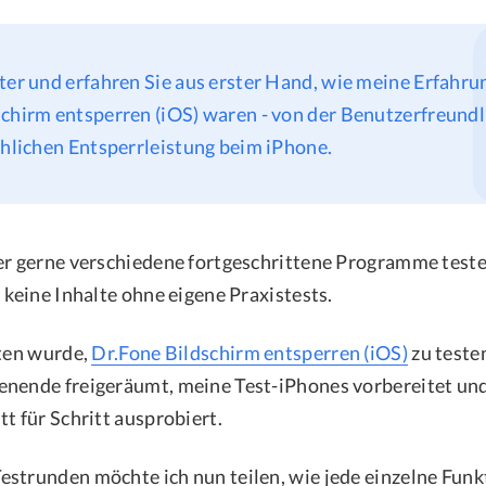
ter und erfahren Sie aus erster Hand, wie meine Erfahru
chirm entsperren (iOS) waren - von der Benutzerfreundli
chlichen Entsperrleistung beim iPhone.
er gerne verschiedene fortgeschrittene Programme testet
 keine Inhalte ohne eigene Praxistests.
eten wurde,
Dr.Fone Bildschirm entsperren (iOS)
zu testen
nende freigeräumt, meine Test-iPhones vorbereitet und
t für Schritt ausprobiert.
strunden möchte ich nun teilen, wie jede einzelne Fun