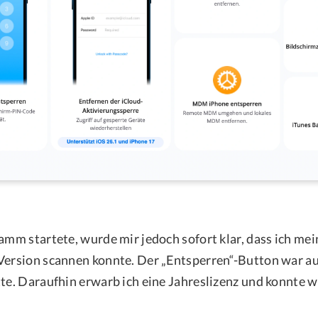
ramm startete, wurde mir jedoch sofort klar, dass ich me
Version scannen konnte. Der „Entsperren“-Button war aus
tte. Daraufhin erwarb ich eine Jahreslizenz und konnte 