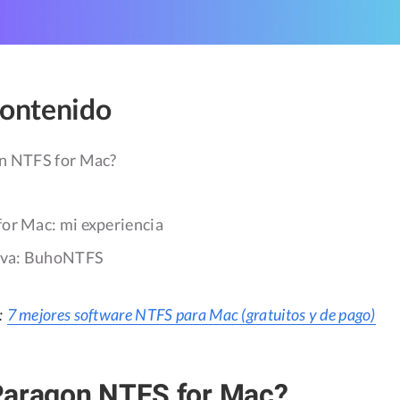
contenido
n NTFS for Mac?
or Mac: mi experiencia
tiva: BuhoNTFS
:
7 mejores software NTFS para Mac (gratuitos y de pago)
Paragon NTFS for Mac?