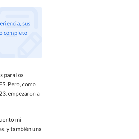
eriencia, sus
eso completo
s para los
TFS. Pero, como
2023, empezaron a
cuento mi
les, y también una