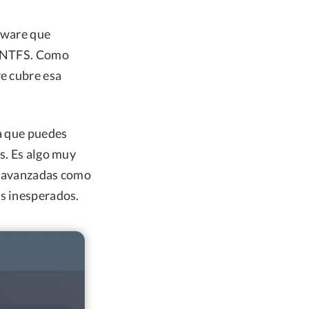
tware que
en NTFS. Como
re cubre esa
la que puedes
s. Es algo muy
ás avanzadas como
os inesperados.