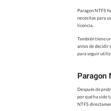
Paragon NTFS for
necesitas para us
licencia.
También tiene un
antes de decidir 
para seguir utili
Paragon 
Después de prob
por qué ha sido t
NTFS directament