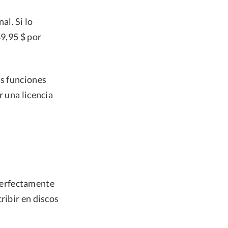
l. Si lo
49,95 $ por
as funciones
r una licencia
perfectamente
ribir en discos