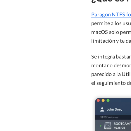
Paragon NTFS f
permite a los us
macOS solo permi
limitación y te d
Se integra basta
montar o desmonta
parecido a la Ut
el seguimiento d