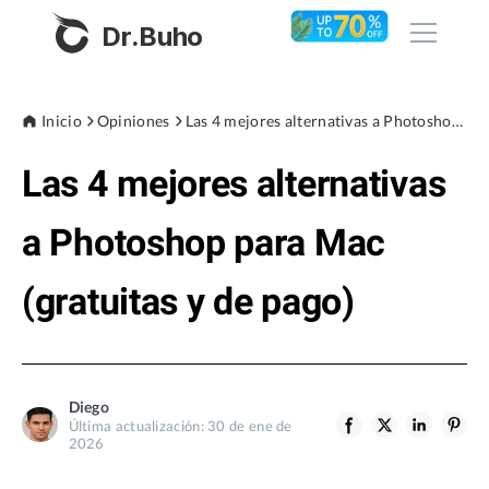
Dr.Buho
Inicio
Inicio
Opiniones
Las 4 mejores alternativas a Photoshop para Mac (gratuitas y de pago)
Las 4 mejores alternativas
Productos
BuhoCleaner
a Photoshop para Mac
Tienda
BuhoUnlocker
(gratuitas y de pago)
BuhoRepair
Blog
BuhoNTFS
BuhoBarX
Empresa
Diego
BuhoLaunchpad
Última actualización: 30 de ene de
Sobre nosotros
2026
Asistencia