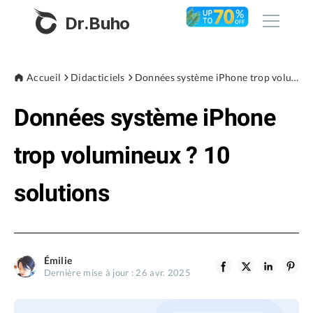
Dr.Buho
Accueil
Accueil
Didacticiels
Données système iPhone trop volumineux ? 10 solutions
Données système iPhone
Produits
BuhoCleaner
trop volumineux ? 10
Boutique
BuhoUnlocker
solutions
BuhoRepair
Blog
BuhoNTFS
BuhoBarX
L'entreprise
Émilie
BuhoLaunchpad
Dernière mise à jour : 26 avr. 2025
À propos de nous
Support