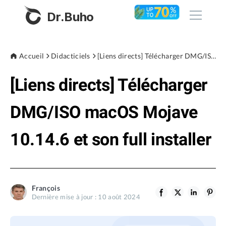
Dr.Buho
Accueil
Accueil
Didacticiels
[Liens directs] Télécharger DMG/ISO macOS Mojave 10.14.6 et son full installer
[Liens directs] Télécharger
Produits
BuhoCleaner
DMG/ISO macOS Mojave
Boutique
BuhoUnlocker
10.14.6 et son full installer
BuhoRepair
Blog
BuhoNTFS
BuhoBarX
L'entreprise
François
BuhoLaunchpad
Dernière mise à jour : 10 août 2024
À propos de nous
Support