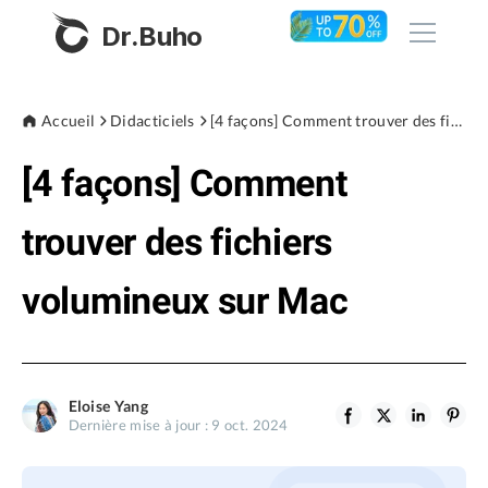
Dr.Buho
Accueil
Accueil
Didacticiels
[4 façons] Comment trouver des fichiers volumineux sur Mac
[4 façons] Comment
Produits
BuhoCleaner
trouver des fichiers
Boutique
BuhoUnlocker
volumineux sur Mac
BuhoRepair
Blog
BuhoNTFS
BuhoBarX
L'entreprise
Eloise Yang
BuhoLaunchpad
Dernière mise à jour : 9 oct. 2024
À propos de nous
Support